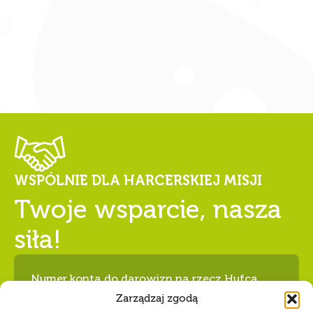
WSPÓLNIE DLA HARCERSKIEJ MISJI
Twoje wsparcie, nasza
siła!
Numer konta do darowizn na rzecz Hufca
ZHP Tczew
68 1240 5400 1111 0010 6346