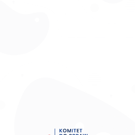
Aby zapewnić jak najlepsze wrażenia, korzystamy z technologii, takich
jak pliki cookie, do przechowywania i/lub uzyskiwania dostępu do
informacji o urządzeniu. Zgoda na te technologie pozwoli nam
przetwarzać dane, takie jak zachowanie podczas przeglądania lub
unikalne identyfikatory na tej stronie. Brak wyrażenia zgody lub
wycofanie zgody może niekorzystnie wpłynąć na niektóre cechy i
funkcje.
Akceptuję
Odmów
Zobacz preferencje
RODO