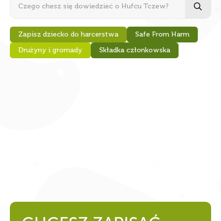
for
Zapisz dziecko do harcerstwa
Safe From Harm
Drużyny i gromady
Składka członkowska