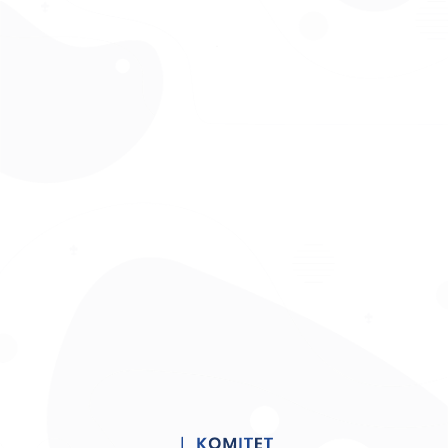
Zarządzaj zgodą
Aby zapewnić jak najlepsze wrażenia, korzystamy z technologii, takich
jak pliki cookie, do przechowywania i/lub uzyskiwania dostępu do
informacji o urządzeniu. Zgoda na te technologie pozwoli nam
przetwarzać dane, takie jak zachowanie podczas przeglądania lub
unikalne identyfikatory na tej stronie. Brak wyrażenia zgody lub
wycofanie zgody może niekorzystnie wpłynąć na niektóre cechy i
funkcje.
Akceptuję
Odmów
Zobacz preferencje
RODO