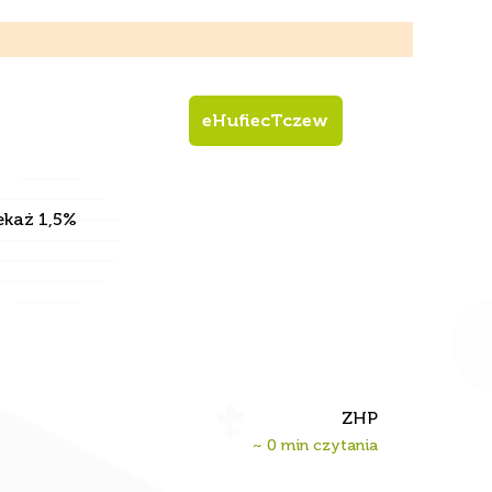
eHufiecTczew
ekaż 1,5%
ZHP
~
0
min czytania