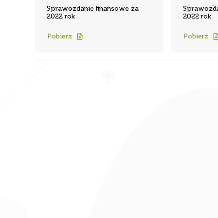
2022 rok
2022 rok
Pobierz
Pobierz
Zarządzaj zgodą
Aby zapewnić jak najlepsze wrażenia, korzystamy z technologii, takich ja
cookie, do przechowywania i/lub uzyskiwania dostępu do informacji o u
Zgoda na te technologie pozwoli nam przetwarzać dane, takie jak zach
podczas przeglądania lub unikalne identyfikatory na tej stronie. Brak wyr
zgody lub wycofanie zgody może niekorzystnie wpłynąć na niektóre cec
funkcje.