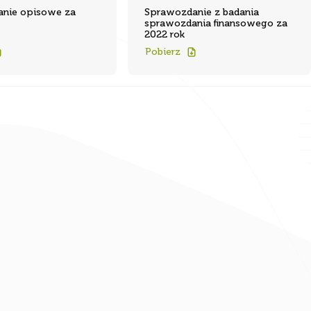
sprawozdania finansowego za
2022 rok
Pobierz
k pliki
rządzeniu.
owanie
ażenia
hy i