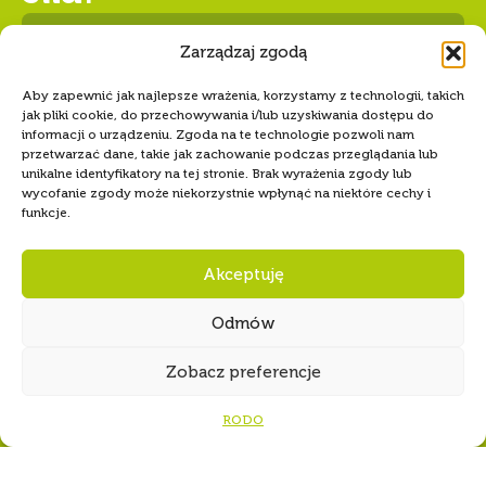
Numer konta Hufca ZHP Tczew
68 1240 5400 1111 0010 6346
8589
Copyright
© 1997-2026 Związek Harcerstwa Polskiego
|
Informacje i uwagi prawne
|
Polityka prywatności
|
Biuletyn Informacji Publicznej
|
Deklaracja dostępności