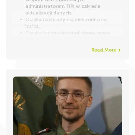
administratorem TiPi w zakresie
aktualizacji danych.
Opieka nad skrzynką elektroniczną
hufca.
Opieka techniczna nad stroną www
hufca.
Read More