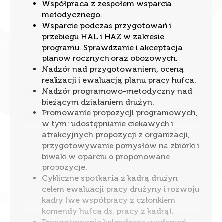
Współpraca z zespołem wsparcia
metodycznego.
Wsparcie podczas przygotowań i
przebiegu HAL i HAZ w zakresie
programu. Sprawdzanie i akceptacja
planów rocznych oraz obozowych.
Nadzór nad przygotowaniem, oceną
realizacji i ewaluacją planu pracy hufca.
Nadzór programowo-metodyczny nad
bieżącym działaniem drużyn.
Promowanie propozycji programowych,
w tym: udostępnianie ciekawych i
atrakcyjnych propozycji z organizacji,
przygotowywanie pomysłów na zbiórki i
biwaki w oparciu o proponowane
propozycje.
Cykliczne spotkania z kadrą drużyn
Zarządzaj zgodą
celem ewaluacji pracy drużyny i rozwoju
kadry (we współpracy z członkiem
Aby zapewnić jak najlepsze wrażenia, korzystamy z technologii, takich
komendy hufca ds. pracy z kadrą).
jak pliki cookie, do przechowywania i/lub uzyskiwania dostępu do
informacji o urządzeniu. Zgoda na te technologie pozwoli nam
Przygotowanie kalendarza wydarzeń