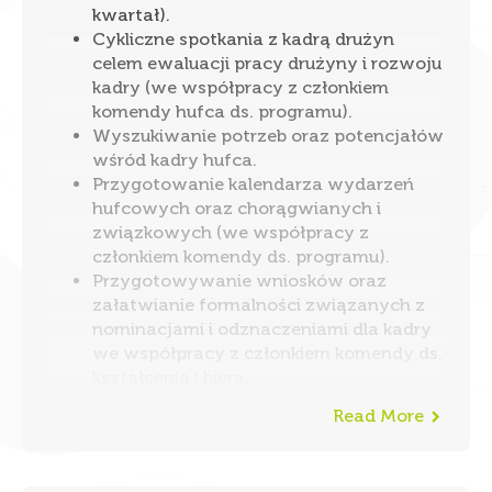
kwartał).
Cykliczne spotkania z kadrą drużyn
celem ewaluacji pracy drużyny i rozwoju
kadry (we współpracy z członkiem
komendy hufca ds. programu).
Wyszukiwanie potrzeb oraz potencjałów
wśród kadry hufca.
Przygotowanie kalendarza wydarzeń
hufcowych oraz chorągwianych i
związkowych (we współpracy z
członkiem komendy ds. programu).
Przygotowywanie wniosków oraz
załatwianie formalności związanych z
nominacjami i odznaczeniami dla kadry
we współpracy z członkiem komendy ds.
kształcenia i biura.
Read More