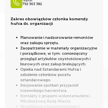
Telefon
792 363 382
Zakres obowiązków członka komendy
hufca ds. organizacji
Planowanie i nadzorowanie remontów
oraz zakupu sprzętu.
Zaopatrzenie w materiały organizacyjne
i porządkowe, w tym: comiesięczny
przegląd artykułów czystościowych i
biurowych oraz zakup brakujących.
Opieka nad Sztandarami Hufca i
szkolenie członków pocztu
sztandarowego.
Inicjowanie spotkań przyjaciół
tczewskiego harcerstwa.
Kontakty z grupami wolontariackimi i
Młodzieżową Radą Miasta.
Współpraca z kwatermistrzem i