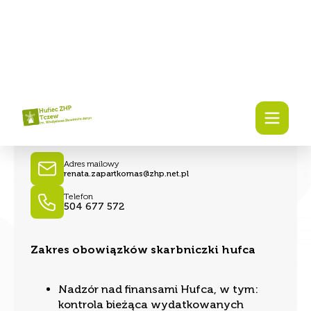
hm. Renata Zapart-Kornas
Skarbniczka hufca
Adres mailowy
renata.zapartkornas@zhp.net.pl
Telefon
504 677 572
Zakres obowiązków skarbniczki hufca
Nadzór nad finansami Hufca, w tym:
kontrola bieżąca wydatkowanych