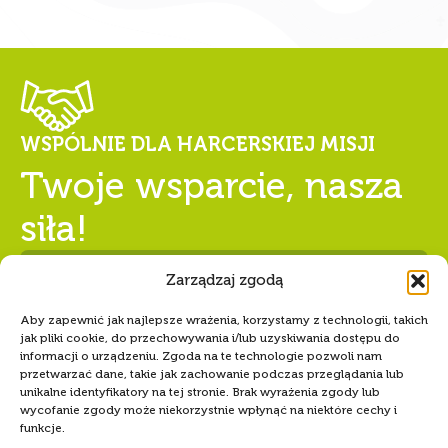
WSPÓLNIE DLA HARCERSKIEJ MISJI
Twoje wsparcie, nasza
siła!
Zarządzaj zgodą
Aby zapewnić jak najlepsze wrażenia, korzystamy z technologii, takich
Numer konta Hufca ZHP Tczew
jak pliki cookie, do przechowywania i/lub uzyskiwania dostępu do
68 1240 5400 1111 0010 6346
informacji o urządzeniu. Zgoda na te technologie pozwoli nam
przetwarzać dane, takie jak zachowanie podczas przeglądania lub
8589
unikalne identyfikatory na tej stronie. Brak wyrażenia zgody lub
wycofanie zgody może niekorzystnie wpłynąć na niektóre cechy i
funkcje.
Akceptuję