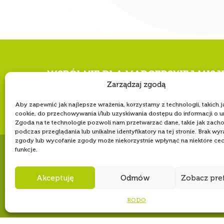
WSPÓLNIE DLA HARCERSKIEJ MISJ
Zarządzaj zgodą
Twoje wsparcie, nasz
Aby zapewnić jak najlepsze wrażenia, korzystamy z technologii, takich ja
cookie, do przechowywania i/lub uzyskiwania dostępu do informacji o u
Zgoda na te technologie pozwoli nam przetwarzać dane, takie jak zach
podczas przeglądania lub unikalne identyfikatory na tej stronie. Brak wyr
zgody lub wycofanie zgody może niekorzystnie wpłynąć na niektóre cec
funkcje.
Akceptuję
Odmów
Zobacz pre
RODO