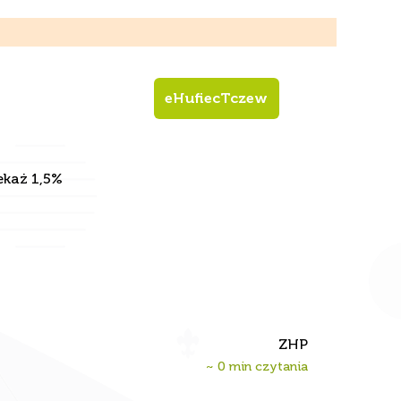
eHufiecTczew
ekaż 1,5%
ZHP
~
0
min czytania