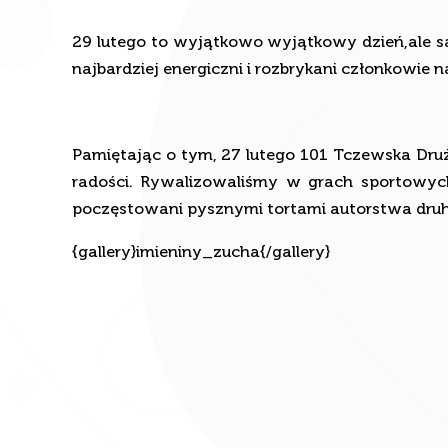
29 lutego to wyjątkowo wyjątkowy dzień,ale są 
najbardziej energiczni i rozbrykani członkowie n
Pamiętając o tym, 27 lutego 101 Tczewska Dru
radości. Rywalizowaliśmy w grach sportowych,
poczęstowani pysznymi tortami autorstwa druhn
{gallery}imieniny_zucha{/gallery}