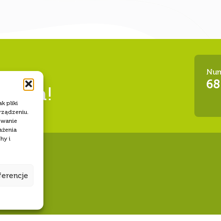
Num
I
68
a siła!
k pliki
rządzeniu.
owanie
ażenia
hy i
ferencje