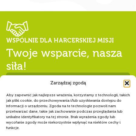
WSPÓLNIE DLA HARCERSKIEJ MISJI
Twoje wsparcie, nasza
siła!
Zarządzaj zgodą
Aby zapewnić jak najlepsze wrażenia, korzystamy z technologii, takich
Numer konta Hufca ZHP Tczew
jak pliki cookie, do przechowywania i/lub uzyskiwania dostępu do
68 1240 5400 1111 0010 6346
informacji o urządzeniu. Zgoda na te technologie pozwoli nam
przetwarzać dane, takie jak zachowanie podczas przeglądania lub
8589
unikalne identyfikatory na tej stronie. Brak wyrażenia zgody lub
wycofanie zgody może niekorzystnie wpłynąć na niektóre cechy i
funkcje.
Akceptuję