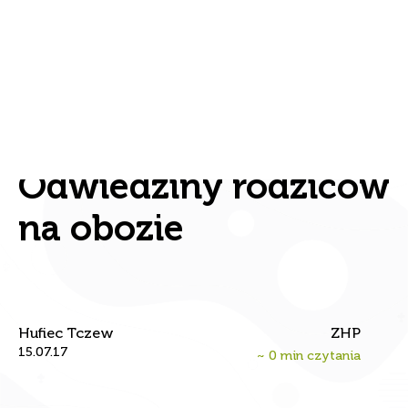
Odwiedziny rodziców
na obozie
Hufiec Tczew
ZHP
15.07.17
~
0
min czytania