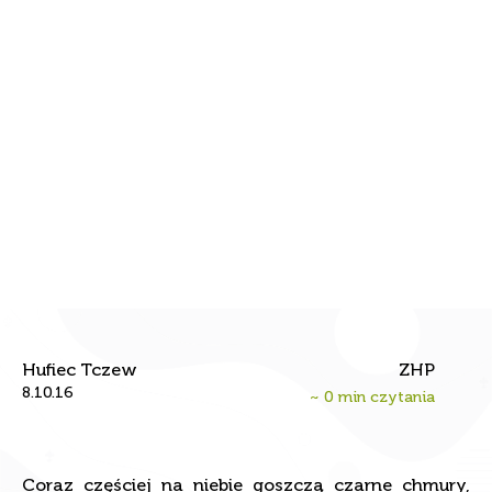
Start hufca 2016
Hufiec Tczew
ZHP
8.10.16
~
0
min czytania
Coraz częściej na niebie goszczą czarne chmury,