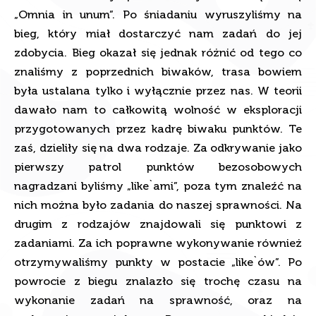
„Omnia in unum”. Po śniadaniu wyruszyliśmy na
bieg, który miał dostarczyć nam zadań do jej
zdobycia. Bieg okazał się jednak różnić od tego co
znaliśmy z poprzednich biwaków, trasa bowiem
była ustalana tylko i wyłącznie przez nas. W teorii
dawało nam to całkowitą wolność w eksploracji
przygotowanych przez kadrę biwaku punktów. Te
zaś, dzieliły się na dwa rodzaje. Za odkrywanie jako
pierwszy patrol punktów bezosobowych
nagradzani byliśmy „like`ami”, poza tym znaleźć na
nich można było zadania do naszej sprawności. Na
drugim z rodzajów znajdowali się punktowi z
zadaniami. Za ich poprawne wykonywanie również
otrzymywaliśmy punkty w postacie „like`ów”. Po
powrocie z biegu znalazło się trochę czasu na
wykonanie zadań na sprawność, oraz na
wykonanie samej karty. Po smacznym obiedzie