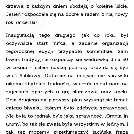
drzewa z każdym dniem ubożeją o kolejne liście.
Jesień rozpoczęła się na dobre a razem z nią nowy
rok harcerski!
Inauguracją tego drugiego, jak co roku, był
oczywiście start hufca, a zadanie organizacji
tegorocznej edycji przypadło komendzie. Sam
biwak tradycyjnie rozpoczął się wędrówką dnia 30
września – celem naszej podróży okazała się być
wieś Subkowy. Dotarcie na miejsce nie sprawiło
nikomu zbytnich trudności, wieczór minął nam na
zajęciach opartych o grę planszową oraz apelu.
Dnia drugiego na pierwszy plan wysunął się temat
całego biwaku, którym było zdobycie sprawności.
Nie była to jednak byle jaka sprawność. „Omnia in
unum”, bo tak się zwała była wszystkim w jednym, i
tak też możemy przetłumaczyć łacińską frazę