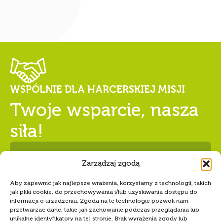
Zarządzaj zgodą
Aby zapewnić jak najlepsze wrażenia, korzystamy z technologii, takich
jak pliki cookie, do przechowywania i/lub uzyskiwania dostępu do
informacji o urządzeniu. Zgoda na te technologie pozwoli nam
przetwarzać dane, takie jak zachowanie podczas przeglądania lub
WSPÓLNIE DLA HARCERSKIEJ MISJI
unikalne identyfikatory na tej stronie. Brak wyrażenia zgody lub
wycofanie zgody może niekorzystnie wpłynąć na niektóre cechy i
Twoje wsparcie, nasza
funkcje.
siła!
Akceptuję
Odmów
Numer konta Hufca ZHP Tczew
68 1240 5400 1111 0010 6346
Zobacz preferencje
8589
RODO