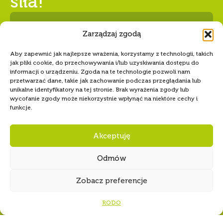
unikalne identyfikatory na tej stronie. Brak wyrażenia zgody lub
wycofanie zgody może niekorzystnie wpłynąć na niektóre cechy i
funkcje.
Numer konta Hufca ZHP Tczew
68 1240 5400 1111 0010 6346
8589
Akceptuję
Odmów
Zobacz preferencje
RODO
Copyright
© 1997-2026 Związek Harcerstwa Polskiego
|
Informacje i uwagi prawne
|
Polityka prywatności
|
Biuletyn Informacji Publicznej
|
Deklaracja dostępności