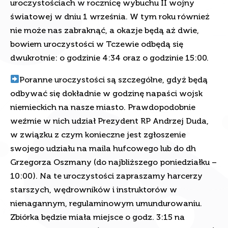
uroczystościach w rocznicę wybuchu II wojny
światowej w dniu 1 września. W tym roku również
nie może nas zabraknąć, a okazje będą aż dwie,
bowiem uroczystości w Tczewie odbędą się
dwukrotnie: o godzinie 4:34 oraz o godzinie 15:00.
Poranne uroczystości są szczególne, gdyż będą
odbywać się dokładnie w godzinę napaści wojsk
niemieckich na nasze miasto. Prawdopodobnie
weźmie w nich udział Prezydent RP Andrzej Duda,
w związku z czym konieczne jest zgłoszenie
swojego udziału na maila hufcowego lub do dh
Grzegorza Oszmany (do najbliższego poniedziałku –
10:00). Na te uroczystości zapraszamy harcerzy
starszych, wędrowników i instruktorów w
nienagannym, regulaminowym umundurowaniu.
Zbiórka będzie miała miejsce o godz. 3:15 na