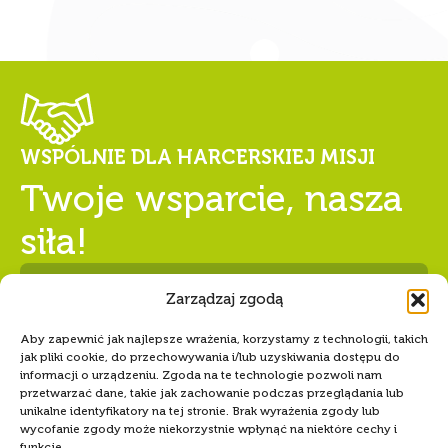
WSPÓLNIE DLA HARCERSKIEJ MISJI
Zarządzaj zgodą
Twoje wsparcie, nasza
Aby zapewnić jak najlepsze wrażenia, korzystamy z technologii, takich
siła!
jak pliki cookie, do przechowywania i/lub uzyskiwania dostępu do
informacji o urządzeniu. Zgoda na te technologie pozwoli nam
przetwarzać dane, takie jak zachowanie podczas przeglądania lub
unikalne identyfikatory na tej stronie. Brak wyrażenia zgody lub
Numer konta Hufca ZHP Tczew
wycofanie zgody może niekorzystnie wpłynąć na niektóre cechy i
68 1240 5400 1111 0010 6346
funkcje.
8589
Akceptuję
Odmów