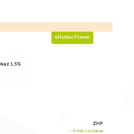
eHufiecTczew
ekaż 1,5%
ZHP
~
0
min czytania