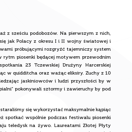
ę aż z sześciu podobozów. Na pierwszym z nich,
ię jak Polacy z okresu I i II wojny światowej i
tywami próbującymi rozgryźć tajemniczy system
a” w rytm piosenki będącej motywem przewodnim
 spotkania 23 Tczewskiej Drużyny Harcerskiej
c w quidditcha oraz ważąc eliksiry. Zuchy z 10
dzając jaskiniowców i ludzi przyszłości by w
pialni” pokonywali sztormy i zawieruchy by pod
 staraliśmy się wykorzystać maksymalnie kąpiąc
ż spotkać wspólnie podczas festiwalu piosenki
u teledysk na żywo. Laureatami Złotej Płyty
należą się wszystkim za pełne zaangażowanie i