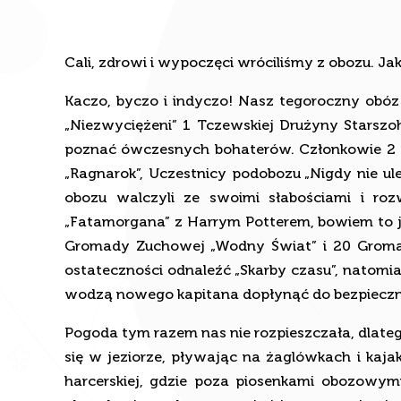
Cali, zdrowi i wypoczęci wróciliśmy z obozu. Jak
Kaczo, byczo i indyczo! Nasz tegoroczny obóz 
„Niezwyciężeni” 1 Tczewskiej Drużyny Starszoha
poznać ówczesnych bohaterów. Członkowie 2 Tc
„Ragnarok”, Uczestnicy podobozu „Nigdy nie u
obozu walczyli ze swoimi słabościami i rozw
„Fatamorgana” z Harrym Potterem, bowiem to je
Gromady Zuchowej „Wodny Świat” i 20 Gromady
ostateczności odnaleźć „Skarby czasu”, natomi
wodzą nowego kapitana dopłynąć do bezpieczn
Pogoda tym razem nas nie rozpieszczała, dlate
się w jeziorze, pływając na żaglówkach i kaj
harcerskiej, gdzie poza piosenkami obozowy
okazały się zuchy ze swoimi interpretacjami 