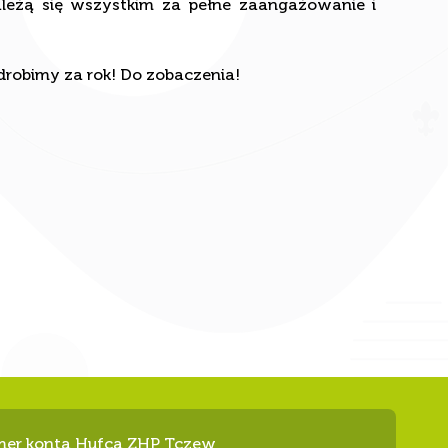
adrobimy za rok! Do zobaczenia!
er konta Hufca ZHP Tczew