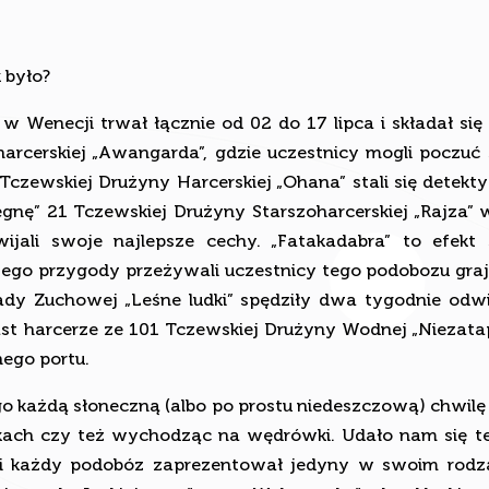
 było?
w Wenecji trwał łącznie od 02 do 17 lipca i składał si
rcerskiej „Awangarda”, gdzie uczestnicy mogli poczuć s
zewskiej Drużyny Harcerskiej „Ohana” stali się detek
legnę” 21 Tczewskiej Drużyny Starszoharcerskiej „Rajz
ijali swoje najlepsze cechy. „Fatakadabra” to efekt
go przygody przeżywali uczestnicy tego podobozu grają
 Zuchowej „Leśne ludki” spędziły dwa tygodnie odwie
ast harcerze ze 101 Tczewskiej Drużyny Wodnej „Niezata
ego portu.
go każdą słoneczną (albo po prostu niedeszczową) chwilę
akach czy też wychodząc na wędrówki. Udało nam się te
mi każdy podobóz zaprezentował jedyny w swoim rodzaj
piosenek „Jaskiniowcy” oraz „Waka waka”, ale oklaski 