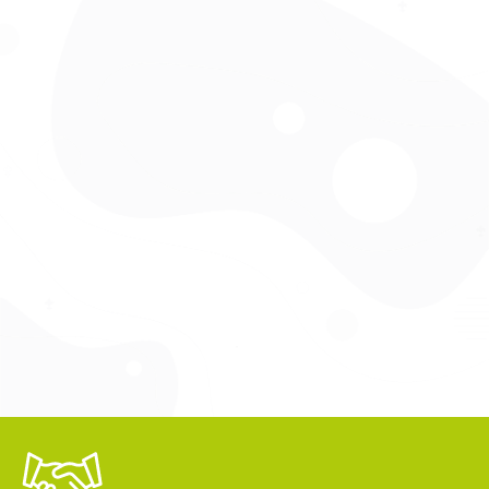
Zarządzaj zgodą
Aby zapewnić jak najlepsze wrażenia, korzystamy z technologii, takich
jak pliki cookie, do przechowywania i/lub uzyskiwania dostępu do
informacji o urządzeniu. Zgoda na te technologie pozwoli nam
przetwarzać dane, takie jak zachowanie podczas przeglądania lub
unikalne identyfikatory na tej stronie. Brak wyrażenia zgody lub
wycofanie zgody może niekorzystnie wpłynąć na niektóre cechy i
funkcje.
Akceptuję
Odmów
Zobacz preferencje