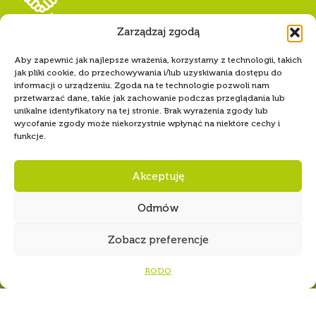
RODO
WSPÓLNIE DLA HARCERSKIEJ MISJI
Twoje wsparcie, nasza
siła!
Numer konta Hufca ZHP Tczew
68 1240 5400 1111 0010 6346
8589